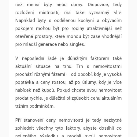
než menší byty nebo domy. Dispozice, tedy
rozložení místností, má také významný vliv.
Například byty s oddělenou kuchyní a obývacím
pokojem mohou být pro rodiny atraktivnější než
otevřené prostory, které mohou být zase vhodnější
pro mladší generace nebo singles.
V neposlední řadě je důležitým faktorem také
aktuální situace na trhu. Trh s nemovitostmi
prochází různými fázemi – od období, kdy je vysoká
poptávka a ceny rostou, až po útlumy, kdy je více
nabídek než kupců. Pokud chcete svou nemovitost
prodat rychle, je důležité přizpůsobit cenu aktuálním
tržním podmínkám.
Při stanovení ceny nemovitosti je tedy nezbytné
zohlednit všechny tyto faktory, abyste dosáhli co
nejlepšího výsledku a prodali svoji nemovitost