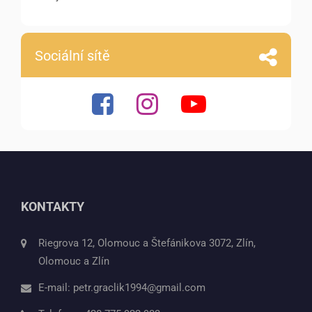
Sociální sítě
KONTAKTY
Riegrova 12, Olomouc a Štefánikova 3072, Zlín,
Olomouc a Zlín
E-mail:
petr.graclik1994@gmail.com