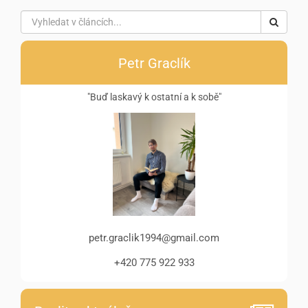
Petr Graclík
"Buď laskavý k ostatní a k sobě"
petr.graclik1994@gmail.com
+420 775 922 933