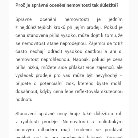
Proč je správné ocenění nemovitosti tak důležité?
Správné ocenění nemovitosti je jedním
z nejdůležitějších kroků při jejím prodeji. Pokud je
cena stanovena příliš vysoko, může dojít k tomu, že
se nemovitost stane neprodejnou. Zájemci se totiž
často nechají odradit vysokou částkou a ani si
nemovitost neprohlédnou. Naopak, pokud je cena
příliš nízká, můžete sice přilákat více zájemců, ale
výsledek prodeje pro vás může být nevýhodný –
přijdete o potenciální zisk, kterého byste mohli
dosáhnout, kdyby cena lépe reflektovala skutečnou
hodnotu.
Stanovení správné ceny hraje také důležitou roli
v rychlosti prodeje. Nemovitosti s realistickým
cenovým odhadem mají tendenci se prodávat
rychleji, což je pro prodávající klíčové. Zároveň