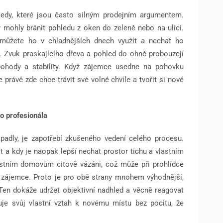
hledy, které jsou často silným prodejním argumentem.
 mohly bránit pohledu z oken do zeleně nebo na ulici.
ůžete ho v chladnějších dnech využít a nechat ho
 Zvuk praskajícího dřeva a pohled do ohně probouzejí
pohody a stability. Když zájemce usedne na pohovku
 právě zde chce trávit své volné chvíle a tvořit si nové
o profesionála
padly, je zapotřebí zkušeného vedení celého procesu.
t a kdy je naopak lepší nechat prostor tichu a vlastním
astním domovům citově vázáni, což může při prohlídce
a zájemce. Proto je pro obě strany mnohem výhodnější,
 Ten dokáže udržet objektivní nadhled a věcně reagovat
uje svůj vlastní vztah k novému místu bez pocitu, že