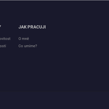
Y
JAK PRACUJI
ovitost
O mně
ostí
Co umíme?