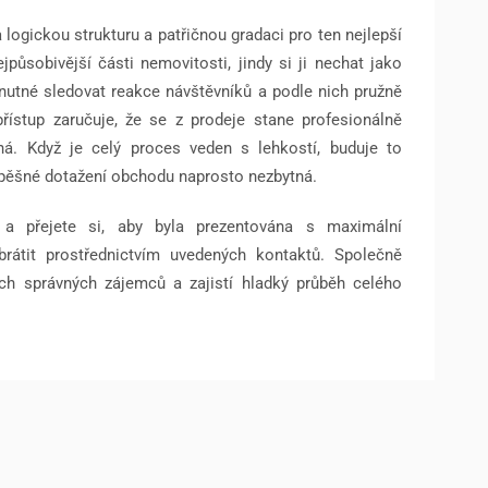
 logickou strukturu a patřičnou gradaci pro ten nejlepší
působivější části nemovitosti, jindy si ji nechat jako
nutné sledovat reakce návštěvníků a podle nich pružně
řístup zaručuje, že se z prodeje stane profesionálně
ná. Když je celý proces veden s lehkostí, buduje to
spěšné dotažení obchodu naprosto nezbytná.
 a přejete si, aby byla prezentována s maximální
brátit prostřednictvím uvedených kontaktů. Společně
těch správných zájemců a zajistí hladký průběh celého