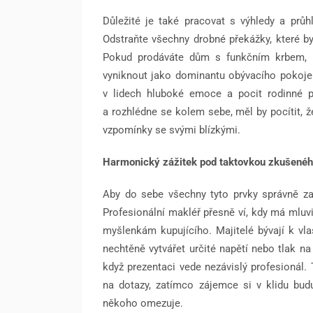
Důležité je také pracovat s výhledy a prů
Odstraňte všechny drobné překážky, které by
Pokud prodáváte dům s funkčním krbem, m
vyniknout jako dominantu obývacího pokoje.
v lidech hluboké emoce a pocit rodinné 
a rozhlédne se kolem sebe, měl by pocítit, že
vzpomínky se svými blízkými.
Harmonický zážitek pod taktovkou zkušenéh
Aby do sebe všechny tyto prvky správně za
Profesionální makléř přesně ví, kdy má mluvi
myšlenkám kupujícího. Majitelé bývají k vl
nechtěně vytvářet určité napětí nebo tlak n
když prezentaci vede nezávislý profesionál.
na dotazy, zatímco zájemce si v klidu bud
někoho omezuje.