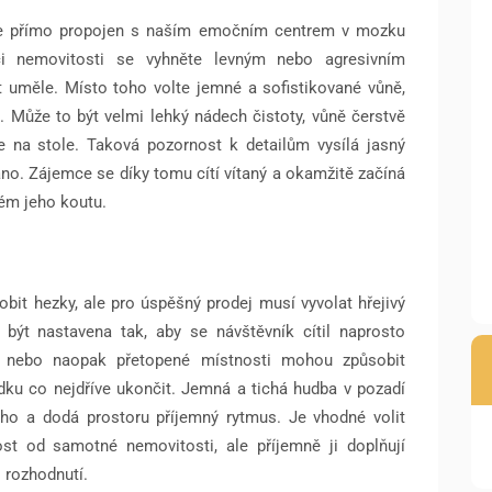
ý je přímo propojen s naším emočním centrem v mozku
aci nemovitosti se vyhněte levným nebo agresivním
uměle. Místo toho volte jemné a sofistikované vůně,
 Může to být velmi lehký nádech čistoty, vůně čerstvě
e na stole. Taková pozornost k detailům vysílá jasný
no. Zájemce se díky tomu cítí vítaný a okamžitě začíná
ém jeho koutu.
it hezky, ale pro úspěšný prodej musí vyvolat hřejivý
 být nastavena tak, aby se návštěvník cítil naprosto
d nebo naopak přetopené místnosti mohou způsobit
ku co nejdříve ukončit. Jemná a tichá hudba v pozadí
icho a dodá prostoru příjemný rytmus. Je vhodné volit
ost od samotné nemovitosti, ale příjemně ji doplňují
o rozhodnutí.