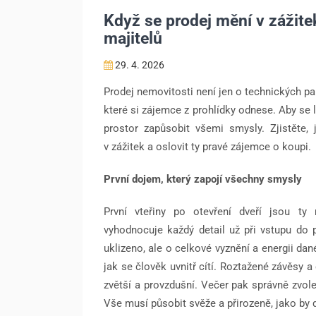
Když se prodej mění v zážite
majitelů
29. 4. 2026
Prodej nemovitosti není jen o technických pa
které si zájemce z prohlídky odnese. Aby se
prostor zapůsobit všemi smysly. Zjistěte,
v zážitek a oslovit ty pravé zájemce o koupi.
První dojem, který zapojí všechny smysly
První vteřiny po otevření dveří jsou ty
vyhodnocuje každý detail už při vstupu do 
uklizeno, ale o celkové vyznění a energii dan
jak se člověk uvnitř cítí. Roztažené závěsy a 
zvětší a provzdušní. Večer pak správně zvole
Vše musí působit svěže a přirozeně, jako by