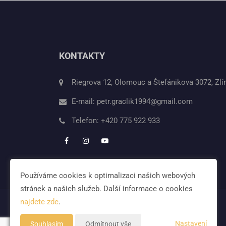
KONTAKTY
Riegrova 12, Olomouc a Štefánikova 3072, Zlí
E-mail:
petr.graclik1994@gmail.com
Telefon:
+420 775 922 933
Používáme cookies k optimalizaci našich webových
stránek a našich služeb. Další informace o cookies
najdete zde
.
Nastavení
Souhlasím
Odmítnout vše