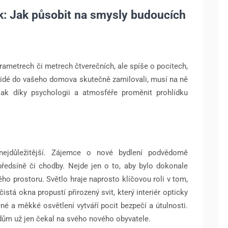
k: Jak působit na smysly budoucích
rametrech či metrech čtverečních, ale spíše o pocitech,
 lidé do vašeho domova skutečně zamilovali, musí na ně
 jak díky psychologii a atmosféře proměnit prohlídku
 nejdůležitější. Zájemce o nové bydlení podvědomě
předsíně či chodby. Nejde jen o to, aby bylo dokonale
ého prostoru. Světlo hraje naprosto klíčovou roli v tom,
čistá okna propustí přirozený svit, který interiér opticky
né a měkké osvětlení vytváří pocit bezpečí a útulnosti.
 dům už jen čekal na svého nového obyvatele.