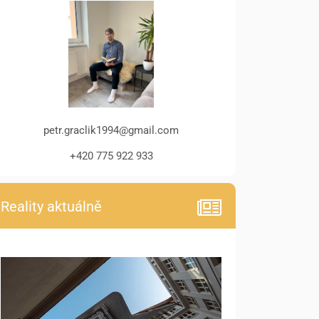
petr.graclik1994@gmail.com
+420 775 922 933
Reality aktuálně