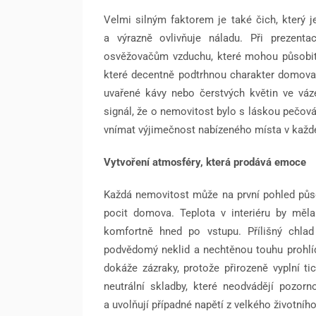
Velmi silným faktorem je také čich, kter
a výrazně ovlivňuje náladu. Při prezent
osvěžovačům vzduchu, které mohou působit 
které decentně podtrhnou charakter domova.
uvařené kávy nebo čerstvých květin ve váz
signál, že o nemovitost bylo s láskou pečová
vnímat výjimečnost nabízeného místa v každ
Vytvoření atmosféry, která prodává emoce
Každá nemovitost může na první pohled působ
pocit domova. Teplota v interiéru by měla
komfortně hned po vstupu. Přílišný chla
podvědomý neklid a nechtěnou touhu prohlíd
dokáže zázraky, protože přirozeně vyplní t
neutrální skladby, které neodvádějí pozorn
a uvolňují případné napětí z velkého životníh