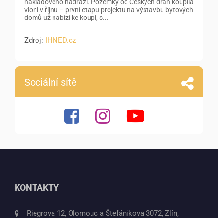
nákladového nádraží. Pozemky od Českých drah koupila
vloni v říjnu – první etapu projektu na výstavbu bytových
domů už nabízí ke koupi, s...
Zdroj:
IHNED.cz
Sociální sítě
KONTAKTY
Riegrova 12, Olomouc a Štefánikova 3072, Zlín,