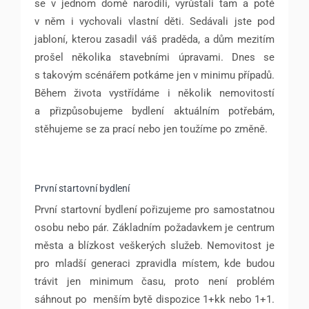
se v jednom domě narodili, vyrůstali tam a poté
v něm i vychovali vlastní děti. Sedávali jste pod
jabloní, kterou zasadil váš praděda, a dům mezitím
prošel několika stavebními úpravami. Dnes se
s takovým scénářem potkáme jen v minimu případů.
Během života vystřídáme i několik nemovitostí
a přizpůsobujeme bydlení aktuálním potřebám,
stěhujeme se za prací nebo jen toužíme po změně.
První startovní bydlení
První startovní bydlení pořizujeme pro samostatnou
osobu nebo pár. Základním požadavkem je centrum
města a blízkost veškerých služeb. Nemovitost je
pro mladší generaci zpravidla místem, kde budou
trávit jen minimum času, proto není problém
sáhnout po menším bytě dispozice 1+kk nebo 1+1.