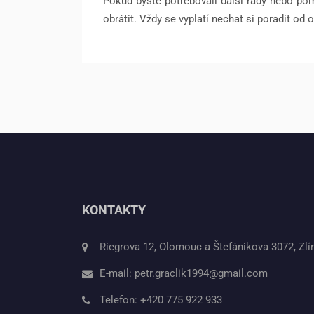
Pokud byste potřebovali další rady nebo po
obrátit. Vždy se vyplatí nechat si poradit od 
KONTAKTY
Riegrova 12, Olomouc a Štefánikova 3072, Zlí
E-mail:
petr.graclik1994@gmail.com
Telefon:
+420 775 922 933