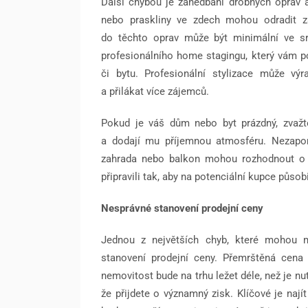
Další chybou je zanedbání drobných oprav a
nebo praskliny ve zdech mohou odradit zá
do těchto oprav může být minimální ve sro
profesionálního home stagingu, který vám 
či bytu. Profesionální stylizace může výra
a přilákat více zájemců.
Pokud je váš dům nebo byt prázdný, zvažte
a dodají mu příjemnou atmosféru. Nezapo
zahrada nebo balkon mohou rozhodnout o p
připravili tak, aby na potenciální kupce působ
Nesprávné stanovení prodejní ceny
Jednou z největších chyb, které mohou ma
stanovení prodejní ceny. Přemrštěná cena
nemovitost bude na trhu ležet déle, než je n
že přijdete o významný zisk. Klíčové je nají