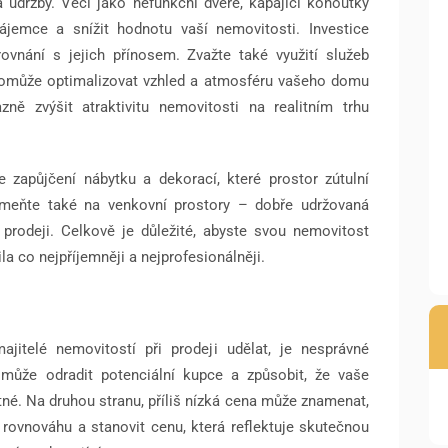
 údržby. Věci jako nefunkční dveře, kapající kohoutky
jemce a snížit hodnotu vaší nemovitosti. Investice
vnání s jejich přínosem. Zvažte také využití služeb
pomůže optimalizovat vzhled a atmosféru vašeho domu
zně zvýšit atraktivitu nemovitosti na realitním trhu
 zapůjčení nábytku a dekorací, které prostor zútulní
meňte také na venkovní prostory – dobře udržovaná
rodeji. Celkově je důležité, abyste svou nemovitost
ila co nejpříjemněji a nejprofesionálněji.
jitelé nemovitostí při prodeji udělat, je nesprávné
 může odradit potenciální kupce a způsobit, že vaše
utné. Na druhou stranu, příliš nízká cena může znamenat,
t rovnováhu a stanovit cenu, která reflektuje skutečnou