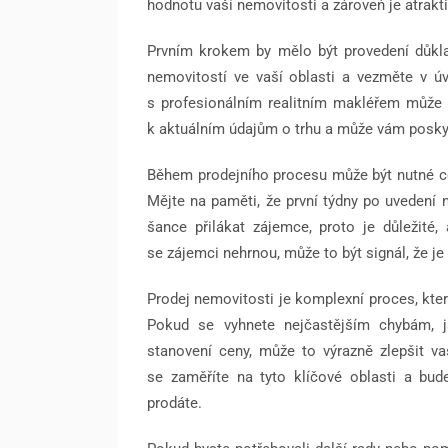
hodnotu vaší nemovitosti a zároveň je atrakti
Prvním krokem by mělo být provedení důkl
nemovitostí ve vaší oblasti a vezměte v úva
s profesionálním realitním makléřem může 
k aktuálním údajům o trhu a může vám poskyt
Během prodejního procesu může být nutné cen
Mějte na paměti, že první týdny po uvedení n
šance přilákat zájemce, proto je důležité
se zájemci nehrnou, může to být signál, že je 
Prodej nemovitosti je komplexní proces, kter
Pokud se vyhnete nejčastějším chybám, j
stanovení ceny, může to výrazně zlepšit v
se zaměříte na tyto klíčové oblasti a bu
prodáte.