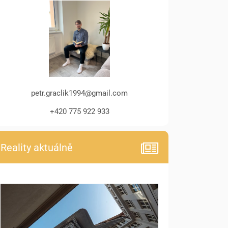
petr.graclik1994@gmail.com
+420 775 922 933
Reality aktuálně