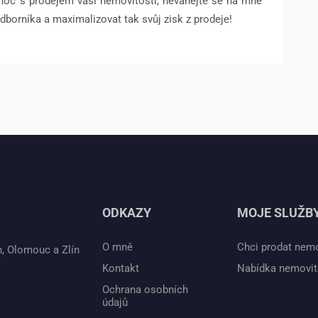
moc s prodejem vaší nemovitosti, neváhejte se na mne
odborníka a maximalizovat tak svůj zisk z prodeje!
ODKAZY
MOJE SLUŽB
O mně
Chci prodat nem
n, Olomouc a Zlín
Kontakt
Nabídka nemovit
Ochrana osobních
údajů