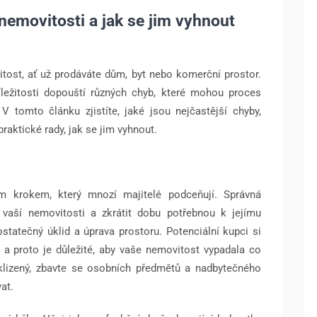
 nemovitosti a jak se jim vyhnout
itost, ať už prodáváte dům, byt nebo komerční prostor.
íležitosti dopouští různých chyb, které mohou proces
V tomto článku zjistíte, jaké jsou nejčastější chyby,
praktické rady, jak se jim vyhnout.
ím krokem, který mnozí majitelé podceňují. Správná
u vaší nemovitosti a zkrátit dobu potřebnou k jejímu
statečný úklid a úprava prostoru. Potenciální kupci si
, a proto je důležité, aby vaše nemovitost vypadala co
a uklizený, zbavte se osobních předmětů a nadbytečného
at.