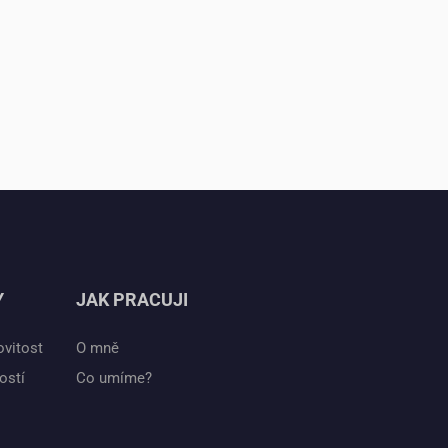
Y
JAK PRACUJI
ovitost
O mně
ostí
Co umíme?