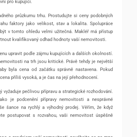
vní pro kupující.
adného průzkumu trhu. Prostudujte si ceny podobných
hu faktory jako velikost, stav a lokalita. Spolupráce
být v tomto ohledu velmi užitečná. Makléř má přístup
nout kvalifikovaný odhad hodnoty vaší nemovitosti.
u upravit podle zájmu kupujících a dalších okolností.
emovitosti na trh jsou kritické. Právě tehdy je největší
, aby byla cena od začátku správně nastavena. Pokud
cena příliš vysoká, a je čas na její přehodnocení.
ý vyžaduje pečlivou přípravu a strategické rozhodování.
ako je podcenění přípravy nemovitosti a nesprávné
aše šance na rychlý a výhodný prodej. Věřím, že když
dete postupovat s rozvahou, vaši nemovitost úspěšně