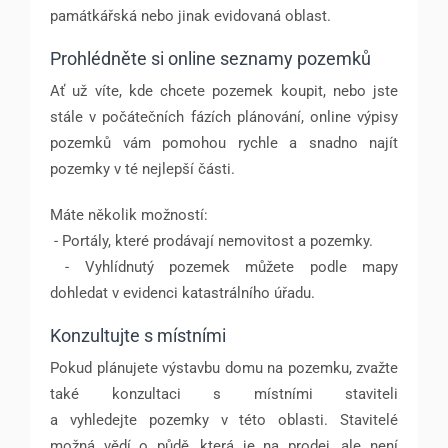
památkářská nebo jinak evidovaná oblast.
Prohlédněte si online seznamy pozemků
Ať už víte, kde chcete pozemek koupit, nebo jste
stále v počátečních fázích plánování, online výpisy
pozemků vám pomohou rychle a snadno najít
pozemky v té nejlepší části.
Máte několik možností:
- Portály, které prodávají nemovitost a pozemky.
- Vyhlídnutý pozemek můžete podle mapy
dohledat v evidenci katastrálního úřadu.
Konzultujte s místními
Pokud plánujete výstavbu domu na pozemku, zvažte
také konzultaci s místními staviteli
a vyhledejte pozemky v této oblasti. Stavitelé
možná vědí o půdě, která je na prodej, ale není