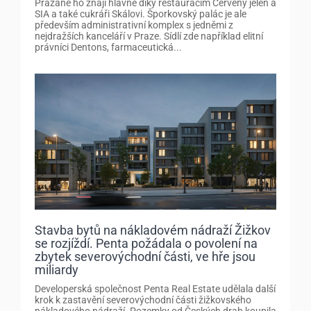
Pražané ho znají hlavně díky restauracím Červený jelen a
SIA a také cukráři Skálovi. Šporkovský palác je ale
především administrativní komplex s jedněmi z
nejdražších kanceláří v Praze. Sídlí zde například elitní
právníci Dentons, farmaceutická...
Stavba bytů na nákladovém nádraží Žižkov
se rozjíždí. Penta požádala o povolení na
zbytek severovýchodní části, ve hře jsou
miliardy
Developerská společnost Penta Real Estate udělala další
krok k zastavění severovýchodní části žižkovského