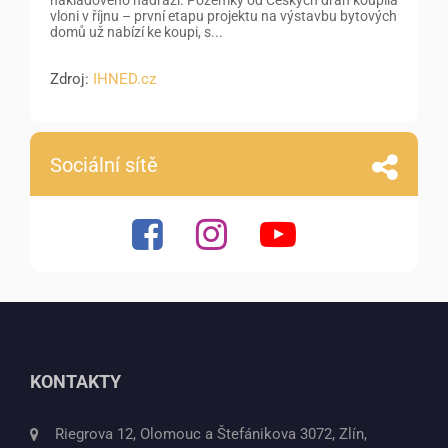
nákladového nádraží. Pozemky od Českých drah koupila
vloni v říjnu – první etapu projektu na výstavbu bytových
domů už nabízí ke koupi, s...
Zdroj:
IHNED.cz
Sociální sítě
KONTAKTY
Riegrova 12, Olomouc a Štefánikova 3072, Zlín,