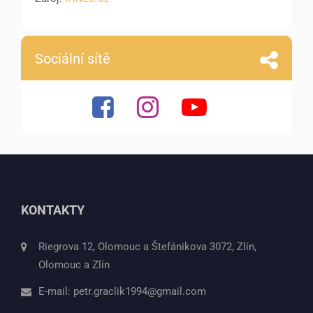
Sociální sítě
KONTAKTY
Riegrova 12, Olomouc a Štefánikova 3072, Zlín,
Olomouc a Zlín
E-mail:
petr.graclik1994@gmail.com