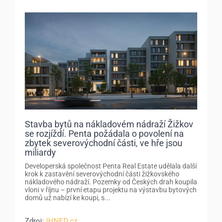
Stavba bytů na nákladovém nádraží Žižkov
se rozjíždí. Penta požádala o povolení na
zbytek severovýchodní části, ve hře jsou
miliardy
Developerská společnost Penta Real Estate udělala další
krok k zastavění severovýchodní části žižkovského
nákladového nádraží. Pozemky od Českých drah koupila
vloni v říjnu – první etapu projektu na výstavbu bytových
domů už nabízí ke koupi, s...
Zdroj:
IHNED.cz