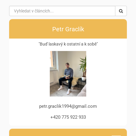
Petr Graclík
"Buď laskavý k ostatní a k sobě"
petr.graclik1994@gmail.com
+420 775 922 933