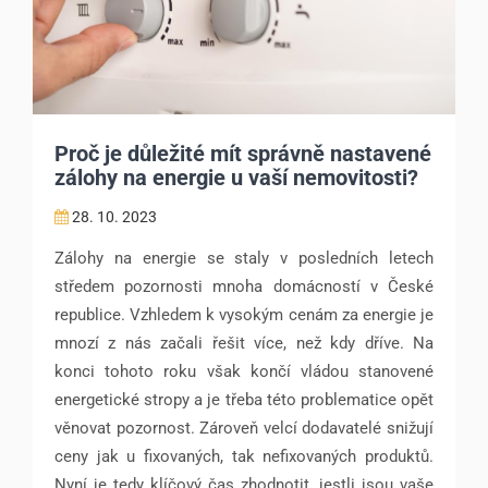
Proč je důležité mít správně nastavené
zálohy na energie u vaší nemovitosti?
28. 10. 2023
Zálohy na energie se staly v posledních letech
středem pozornosti mnoha domácností v České
republice. Vzhledem k vysokým cenám za energie je
mnozí z nás začali řešit více, než kdy dříve. Na
konci tohoto roku však končí vládou stanovené
energetické stropy a je třeba této problematice opět
věnovat pozornost. Zároveň velcí dodavatelé snižují
ceny jak u fixovaných, tak nefixovaných produktů.
Nyní je tedy klíčový čas zhodnotit, jestli jsou vaše