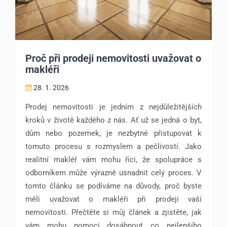
Proč při prodeji nemovitosti uvažovat o
makléři
28. 1. 2026
Prodej nemovitosti je jedním z nejdůležitějších
kroků v životě každého z nás. Ať už se jedná o byt,
dům nebo pozemek, je nezbytné přistupovat k
tomuto procesu s rozmyslem a pečlivostí. Jako
realitní makléř vám mohu říci, že spolupráce s
odborníkem může výrazně usnadnit celý proces. V
tomto článku se podíváme na důvody, proč byste
měli uvažovat o makléři při prodeji vaší
nemovitosti. Přečtěte si můj článek a zjistěte, jak
vám mohu pomoci dosáhnout co nejlepšího