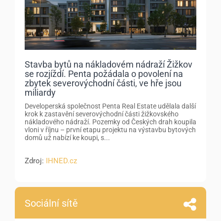
Stavba bytů na nákladovém nádraží Žižkov
se rozjíždí. Penta požádala o povolení na
zbytek severovýchodní části, ve hře jsou
miliardy
Developerská společnost Penta Real Estate udělala další
krok k zastavění severovýchodní části žižkovského
nákladového nádraží. Pozemky od Českých drah koupila
vloni v říjnu – první etapu projektu na výstavbu bytových
domů už nabízí ke koupi, s...
Zdroj:
IHNED.cz
Sociální sítě