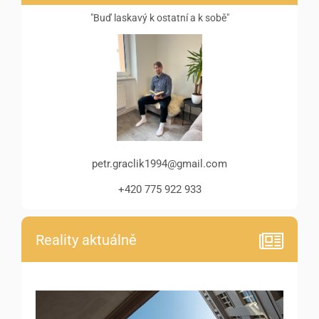
"Buď laskavý k ostatní a k sobě"
petr.graclik1994@gmail.com
+420 775 922 933
Reality aktuálně